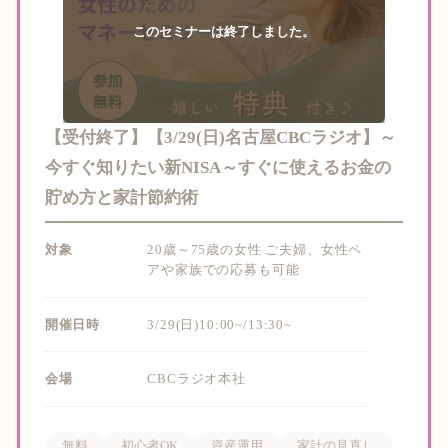
【受付終了】【3/29(日)名古屋CBCラジオ】～
今すぐ知りたい新NISA～すぐに使えるお金の
貯め方と家計節約術
対象
20歳～75歳の女性 ご夫婦、女性ペ
アや家族での応募も可能
開催日時
3/29(日)10:00~/13:30~
会場
CBCラジオ本社
無料
初心者OK
資産運用
家計の見直し