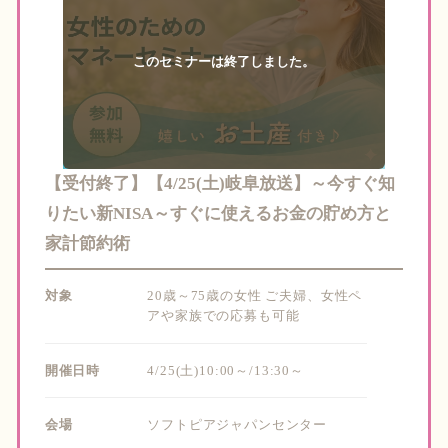
【受付終了】【4/25(土)岐阜放送】～今すぐ知
りたい新NISA～すぐに使えるお金の貯め方と
家計節約術
対象
20歳～75歳の女性 ご夫婦、女性ペ
アや家族での応募も可能
開催日時
4/25(土)10:00～/13:30～
会場
ソフトピアジャパンセンター