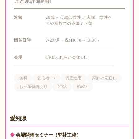
方と家計節約術
対象
20歳～75歳の女性 ご夫婦、女性ペ
アや家族での応募も可能
開催日時
2/23(月・祝)10:00~/13:30~
会場
OKBふれあい会館14F
無料
初心者OK
資産運用
家計の見直し
お土産特典あり
NISA
iDeCo
愛知県
◆
会場開催セミナー（弊社主催）