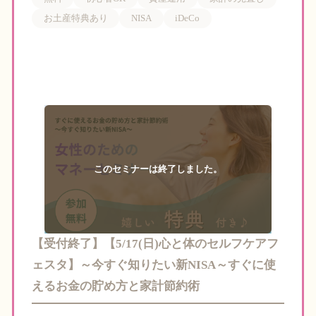
お土産特典あり
NISA
iDeCo
【受付終了】【5/17(日)心と体のセルフケアフ
ェスタ】～今すぐ知りたい新NISA～すぐに使
えるお金の貯め方と家計節約術