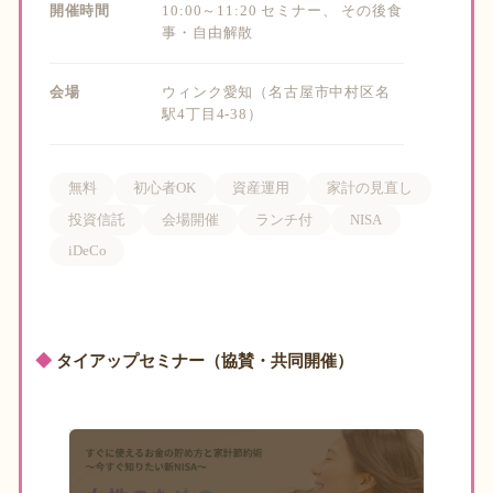
開催時間
10:00～11:20 セミナー、 その後食
事・自由解散
会場
ウィンク愛知（名古屋市中村区名
駅4丁目4-38）
無料
初心者OK
資産運用
家計の見直し
投資信託
会場開催
ランチ付
NISA
iDeCo
◆
タイアップセミナー（協賛・共同開催）