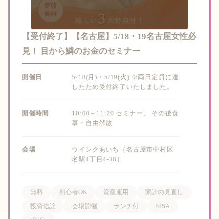
【受付終了】【名古屋】5/18・19名古屋女性必
見！ 目から鱗のお金のセミナー
開催日
5/18(月)・5/19(火) ※両日定員に達
したため受付終了いたしました。
開催時間
10:00～11:20 セミナー、 その後食
事・自由解散
会場
ウインクあいち（名古屋市中村区
名駅4丁目4-38）
無料
初心者OK
資産運用
家計の見直し
投資信託
会場開催
ランチ付
NISA