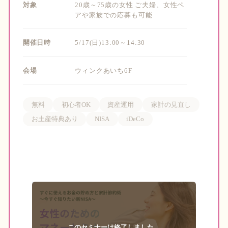
対象
20歳～75歳の女性 ご夫婦、女性ペ
アや家族での応募も可能
開催日時
5/17(日)13:00～14:30
会場
ウィンクあいち6F
無料
初心者OK
資産運用
家計の見直し
お土産特典あり
NISA
iDeCo