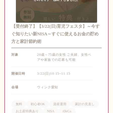
【受付終了】【3/22(日)育児フェスタ】～今す
ぐ知りたい新NISA～すぐに使えるお金の貯め
方と家計節約術
対象
20歳～75歳の女性 ご夫婦、女性ペ
アや家族での応募も可能
開催日時
3/22(日)10:15~11:15
会場
ウィンク愛知
無料
初心者OK
資産運用
家計の見直し
お土産特典あり
NISA
iDeCo