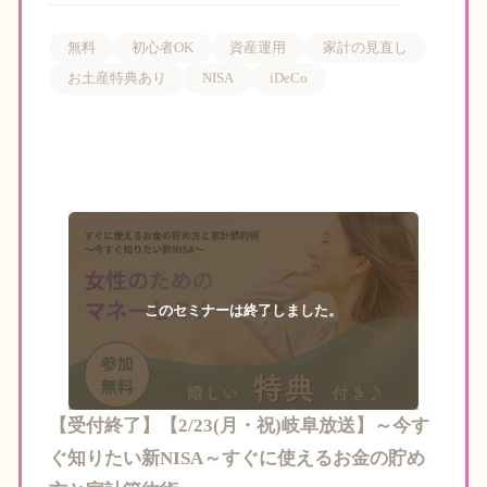
無料
初心者OK
資産運用
家計の見直し
お土産特典あり
NISA
iDeCo
【受付終了】【2/23(月・祝)岐阜放送】～今す
ぐ知りたい新NISA～すぐに使えるお金の貯め