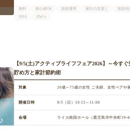
無料
初心者OK
資産運用
家計の見直し
投資信
NISA
iDeCo
【9/5(土)アクティブライフフェア2026】～今
貯め方と家計節約術
対象
20歳～75歳の女性 ご夫婦、女性ペア
開催日時
9/5（日）10:15～11:00
会場
ライカ南国ホール（鹿児島市中央町19-4