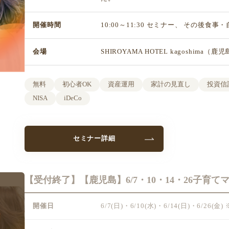
開催時間
10:00～11:30 セミナー、 その後食事
会場
SHIROYAMA HOTEL kagoshima（
無料
初心者OK
資産運用
家計の見直し
投資信
NISA
iDeCo
セミナー詳細
【受付終了】【鹿児島】6/7・10・14・26子育
開催日
6/7(日)・6/10(水)・6/14(日)・6/