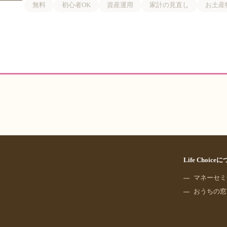
無料
初心者OK
資産運用
家計の見直し
お土産
Life Choice
マネーセミ
おうちの窓