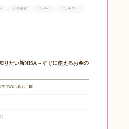
託
会場開催
ランチ付
ランチ券付
すぐ知りたい新NISA～すぐに使えるお金の
や家族での応募も可能
0）