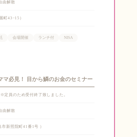
・自由解散
町43−15）
託
会場開催
ランチ付
NISA
育てママ必見！ 目から鱗のお金のセミナー
/22(水) ※定員のため受付終了致しました。
・自由解散
鹿児島市新照院町41番1号 ）