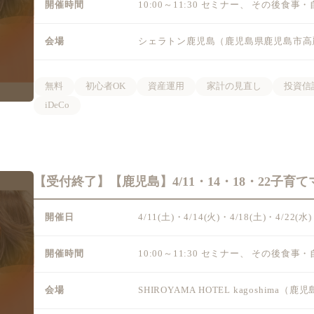
開催時間
10:00～11:30 セミナー、 その後食事
会場
シェラトン鹿児島（鹿児島県鹿児島市高麗
無料
初心者OK
資産運用
家計の見直し
投資信
iDeCo
【受付終了】【鹿児島】4/11・14・18・22子
開催日
4/11(土)・4/14(火)・4/18(土)・4
開催時間
10:00～11:30 セミナー、 その後食事
会場
SHIROYAMA HOTEL kagoshima（