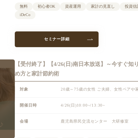
無料
初心者OK
資産運用
家計の見直し
投資信
iDeCo
セミナー詳細
【受付終了】【4/26(日)南日本放送】～今すぐ知
め方と家計節約術
対象
20歳～75歳の女性 ご夫婦、女性ペア
開催日時
4/26(日)10:00~/13:30~
会場
鹿児島県民交流センター 大研修室