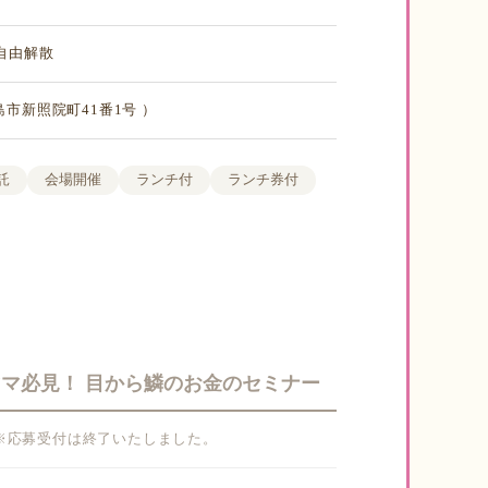
・自由解散
鹿児島市新照院町41番1号 ）
託
会場開催
ランチ付
ランチ券付
てママ必見！ 目から鱗のお金のセミナー
26(金) ※応募受付は終了いたしました。