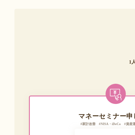
1
マネーセミナー申
#家計改善 #NISA・iDeCo #資